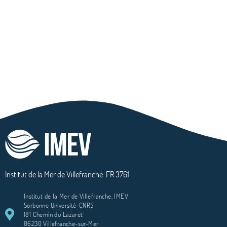
Institut de la Mer de Villefranche
FR 3761
Institut de la Mer de Villefranche, IMEV
Sorbonne Université-CNRS
181 Chemin du Lazaret
06230 Villefranche-sur-Mer