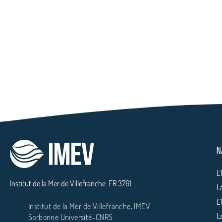
N
L'
Institut de la Mer de Villefranche
FR 3761
L
L
Institut de la Mer de Villefranche, IMEV
L
Sorbonne Université-CNRS